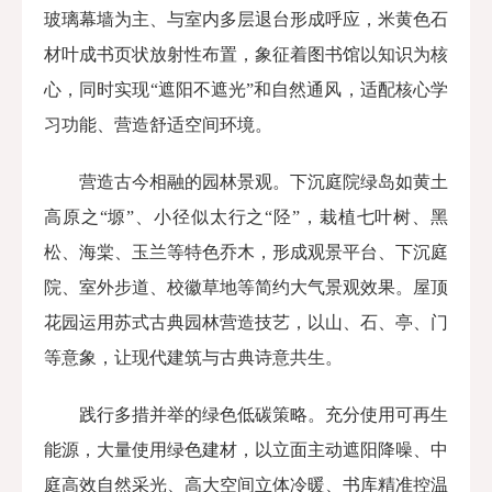
玻璃幕墙为主、与室内多层退
台形成
呼应，米黄色石
材叶成书页状放射性布置，象征着图书馆以知识为核
心，同时实现“遮阳不遮光”和自然通风，适配核心学
习功能、营造舒适空间环境。
营造古今相融的园林景观。
下沉庭院绿岛如黄土
高原之“塬”、小径似太行之“陉”，栽植七叶树、黑
松、海棠、玉兰等特色乔木，形成观景平台、下沉庭
院、室外步道、校徽草地等简约大气景观效果。屋顶
花园运用苏式古典园林营造技艺，以山、石、亭、门
等意象，让现代建筑与古典诗意共生。
践行多措并举的绿色低碳策略。
充分使用可再生
能源，大量使用绿色建材，以立面主动遮阳降噪、中
庭高效自然采光、高大空间立体冷暖、书库精准控温