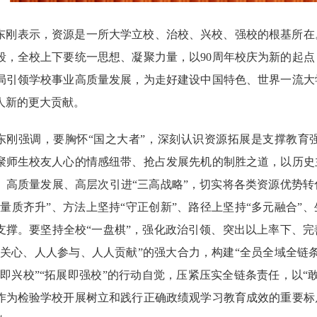
东刚表示，资源是一所大学立校、治校、兴校、强校的根基所在
段，全校上下要统一思想、凝聚力量，以90周年校庆为新的起
局引领学校事业高质量发展，为走好建设中国特色、世界一流大
人新的更大贡献。
东刚强调，要胸怀“国之大者”，深刻认识资源拓展是支撑教育
聚师生校友人心的情感纽带、抢占发展先机的制胜之道，以历史
、高质量发展、高层次引进“三高战略”，切实将各类资源优势
“量质齐升”、方法上坚持“守正创新”、路径上坚持“多元融合”
支撑。要坚持全校“一盘棋”，强化政治引领、突出以上率下、
人关心、人人参与、人人贡献”的强大合力，构建“全员全域全链
展即兴校”“拓展即强校”的行动自觉，压紧压实全链条责任，以
作为检验学校开展树立和践行正确政绩观学习教育成效的重要标