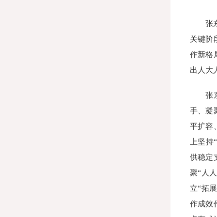
张
关键阶
作新格
出人大
张
手、凝
平扩容
上坚持
供稳定
聚“人
立“拓
作成效