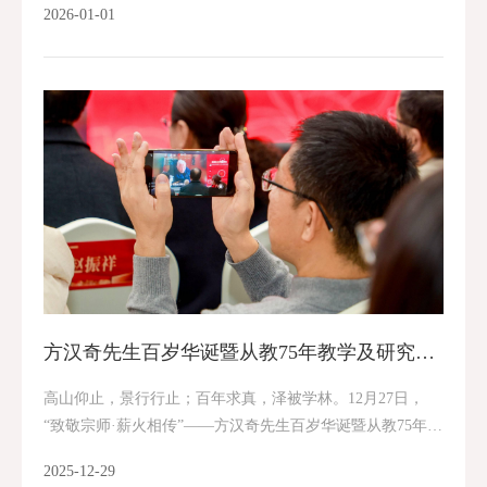
2026-01-01
政治局委员、中央政法委书记陈文清...
方汉奇先生百岁华诞暨从教75年教学及研究思想研讨会举行
高山仰止，景行行止；百年求真，泽被学林。12月27日，
“致敬宗师·薪火相传”——方汉奇先生百岁华诞暨从教75年教
学及研究思想研讨会举行，新闻传播学界代表、师生代表和
2025-12-29
媒体代表齐聚中国人民大学，回望中国新...