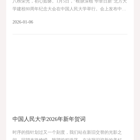
八秩荣光，初心如磐。1月5日，“根脉深植 华章日新”北方大
学建校80周年纪念大会在中国人民大学举行。会上发布中国
人民大学前身时期校史系列套书和《北方大学报刊资料集
2026-01-06
萃》，中国人民大学校史教育基地（邢台学...
中国人民大学2026年新年贺词
时序的指针划过又一个刻度，我们站在新旧交替的光影之