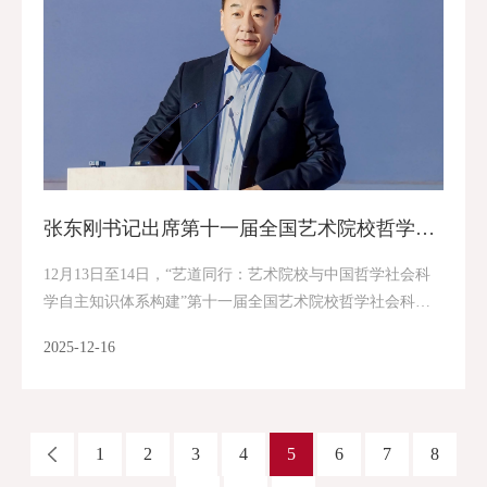
张东刚书记出席第十一届全国艺术院校哲学社会科学发展论坛并作主旨发言
12月13日至14日，“艺道同行：艺术院校与中国哲学社会科
学自主知识体系构建”第十一届全国艺术院校哲学社会科学
发展论坛在杭州·中国美术学院召开。 大会主论坛上，教育
2025-12-16
部社会科学司二级巡视员魏贻恒，浙江省...
1
2
3
4
5
6
7
8